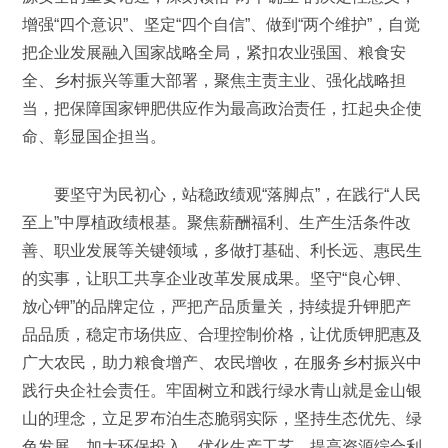
增强“四个意识”、坚定“四个自信”、做到“两个维护”，自觉
把企业发展融入国家战略全局，紧扣农业强国、粮食安
全、乡村振兴等重大部署，聚焦主责主业、强化战略担
当，把保障国家钾肥供应作为最高政治责任，扛起央企使
命、彰显国企担当。
要坚守为民初心，站稳政绩观“落脚点”，在践行“人民
至上”中厚植政绩根基。聚焦薪酬福利、生产生活条件改
善、职业发展等关键领域，多做打基础、利长远、惠民生
的实事，让职工共享企业改革发展成果。坚守“良心钾、
放心钾”的品牌定位，严把产品质量关，持续提升钾肥产
品品质，稳定市场供应、合理控制价格，让优质钾肥惠及
广大农民，助力粮食增产、农民增收，在服务乡村振兴中
践行央企社会责任。牢固树立和践行绿水青山就是金山银
山的理念，立足罗布泊生态脆弱实际，坚持生态优先、绿
色发展，加大环保投入、优化生产工艺、提高资源综合利